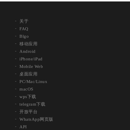
关于
FAQ
Blgo
移动应用
Android
iPhone/iPad
Mobile Web
桌面应用
PC/Mac/Linux
macOS
wps下载
telegram下载
开放平台
WhatsApp网页版
API