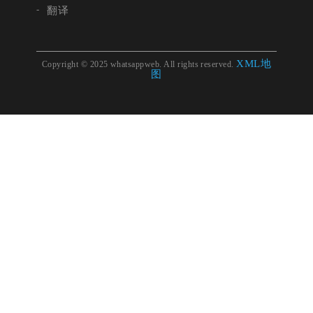
翻译
XML地
Copyright © 2025 whatsappweb. All rights reserved.
图