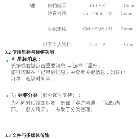
键
归档聊天
Ctrl + E
Comma
静音对话
Ctrl + Shift + M
Command 
+
标记未读
Ctrl + Shift + U
Command 
+ 
打开个人资料
Ctrl + P
Comma
3.2 使用星标与标签功能
🌟
星标消息
：
长按或右键点击重要消息 → 选择「星标」。
您可随时在「已星标消息」中查看关键信息，如客户
订单、会议时间等。
🏷️
标签分类
（部分账号支持）：
为不同对话添加标签，例如「客户沟通」「团队内
部」「朋友聊天」，有助于分类整理。
3.3 文件与多媒体传输