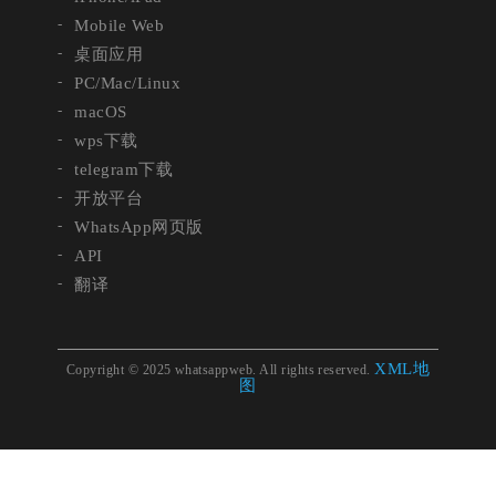
Mobile Web
桌面应用
PC/Mac/Linux
macOS
wps下载
telegram下载
开放平台
WhatsApp网页版
API
翻译
XML地
Copyright © 2025 whatsappweb. All rights reserved.
图