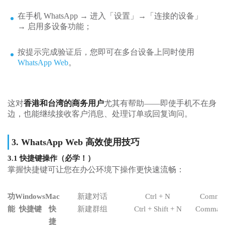
在手机 WhatsApp → 进入「设置」→「连接的设备」
→ 启用多设备功能；
按提示完成验证后，您即可在多台设备上同时使用
WhatsApp Web
。
这对
香港和台湾的商务用户
尤其有帮助——即使手机不在身
边，也能继续接收客户消息、处理订单或回复询问。
3. WhatsApp Web 高效使用技巧
3.1 快捷键操作（必学！）
掌握快捷键可让您在办公环境下操作更快速流畅：
功
Windows
Mac
新建对话
Ctrl + N
Comma
能
快捷键
快
新建群组
Ctrl + Shift + N
Command 
捷
+ 