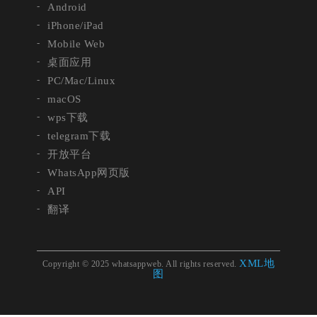
Android
iPhone/iPad
Mobile Web
桌面应用
PC/Mac/Linux
macOS
wps下载
telegram下载
开放平台
WhatsApp网页版
API
翻译
XML地
Copyright © 2025 whatsappweb. All rights reserved.
图