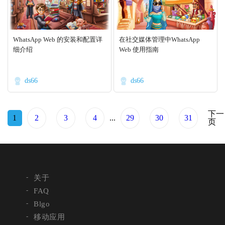
WhatsApp Web 的安装和配置详
在社交媒体管理中WhatsApp
细介绍
Web 使用指南
ds66
ds66
下一
1
2
3
4
...
29
30
31
页
关于
FAQ
Blgo
移动应用