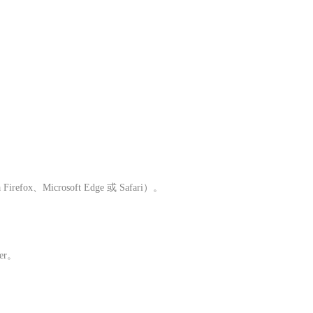
fox、Microsoft Edge 或 Safari）。
er。