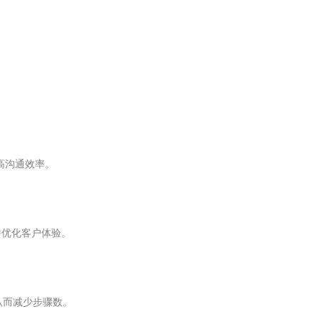
提高沟通效率。
户并优化客户体验。
从而减少步骤数。