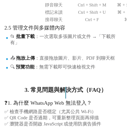
靜音聊天
Ctrl + Shift + M
⌘ + Shi
標記未讀
Ctrl + Shift + U
⌘ + Shi
搜尋聊天
Ctrl + F
⌘ +
2.5 管理文件與多媒體內容
📂
批量下載
：一次選取多張圖片或文件 →「下載所
有」
📤
拖放上傳
：直接拖放圖片、影片、PDF 到聊天框
🔍
預覽功能
：無需下載即可快速檢視文件
3. 常見問題與解決方式（FAQ）
❓1. 為什麼 WhatsApp Web 無法登入？
✅ 檢查手機網路是否穩定（尤其公共 Wi-Fi）
✅ QR Code 是否過期，可重新整理頁面再掃描
✅ 瀏覽器是否開啟 JavaScript 或使用防廣告插件