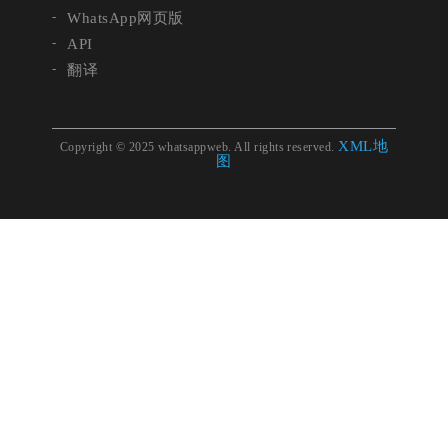
WhatsApp网页版
API
翻译
XML地
Copyright © 2025 whatsappweb. All rights reserved.
图