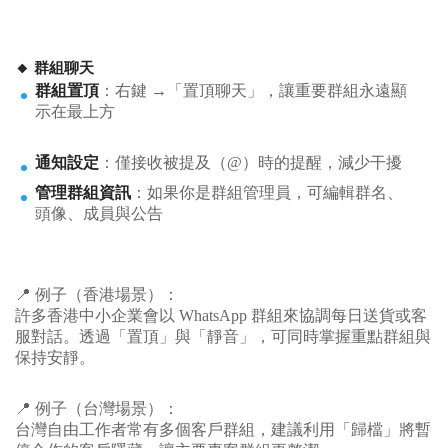
🔸 群組聊天
群組置頂
：右鍵 →「置頂聊天」，讓重要群組永遠顯
示在最上方
通知設定
：僅接收被提及（@）時的提醒，減少干擾
管理群組資訊
：如果你是群組管理員，可編輯群名、
頭像、成員與公告
📍 例子（香港場景）：
許多香港中小企業會以 WhatsApp 群組來協調每日送貨或客
服對話。透過「置頂」與「靜音」，可同時掌握重點群組與
保持安靜。
📍 例子（台灣場景）：
台灣自由工作者常有多個客戶群組，建議利用「歸檔」將暫