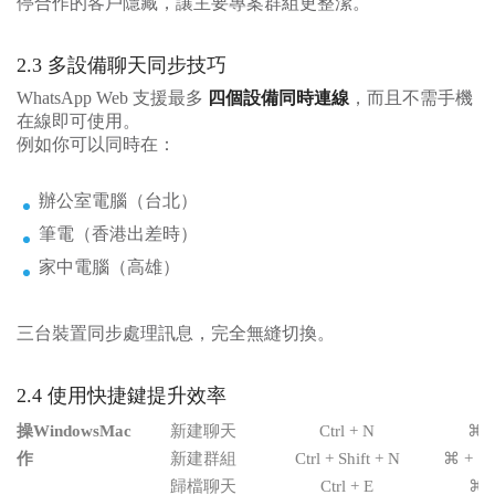
停合作的客戶隱藏，讓主要專案群組更整潔。
2.3 多設備聊天同步技巧
WhatsApp Web 支援最多
四個設備同時連線
，而且不需手機
在線即可使用。
例如你可以同時在：
辦公室電腦（台北）
筆電（香港出差時）
家中電腦（高雄）
三台裝置同步處理訊息，完全無縫切換。
2.4 使用快捷鍵提升效率
操
Windows
Mac
新建聊天
Ctrl + N
⌘ 
作
新建群組
Ctrl + Shift + N
⌘ + Shi
歸檔聊天
Ctrl + E
⌘ +