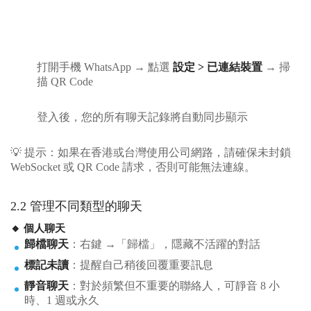
打開手機 WhatsApp → 點選
設定 > 已連結裝置
→ 掃
描 QR Code
登入後，您的所有聊天記錄將自動同步顯示
💡 提示：如果在香港或台灣使用公司網路，請確保未封鎖
WebSocket 或 QR Code 請求，否則可能無法連線。
2.2 管理不同類型的聊天
🔸 個人聊天
歸檔聊天
：右鍵 →「歸檔」，隱藏不活躍的對話
標記未讀
：提醒自己稍後回覆重要訊息
靜音聊天
：對於頻繁但不重要的聯絡人，可靜音 8 小
時、1 週或永久