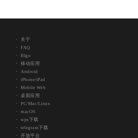
关于
FAQ
Blgo
移动应用
Android
iPhone/iPad
Mobile Web
桌面应用
PC/Mac/Linux
macOS
wps下载
telegram下载
开放平台