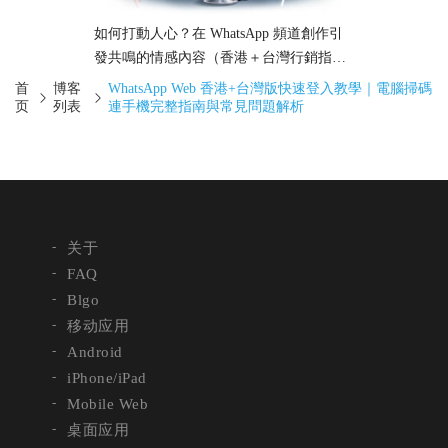
如何打動人心？在 WhatsApp 頻道創作引
發共鳴的情感內容（香港＋台灣行銷指
南）
首
博客
WhatsApp Web 香港+台灣版快速登入教學｜電腦掃碼
页
列表
連手機完整指南與常見問題解析
关于
FAQ
Blgo
移动应用
Android
iPhone/iPad
Mobile Web
桌面应用