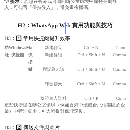
💡
提示
：若想在香港或台灣的辦公室環境中保持長期登
入，可勾選「保持登入」，避免重複掃碼。
H2：WhatsApp Web 實用功能與技巧
H3：1️⃣ 常用快捷鍵提升效率
功
Windows
Mac
新建聊天
Ctrl + N
Comma
能
快捷鍵
快
新建群組
Ctrl + Shift + N
Command 
捷
+ 
鍵
標記為未讀
Ctrl + Shift + U
Command 
+ 
靜音聊天
Ctrl + Shift + M
Command 
+
檢視個人資料
Ctrl + P
Comma
這些快捷鍵在辦公室環境（例如香港中環或台北信義區的企
業）中特別實用，可大幅提升處理速度。
H3：2️⃣ 傳送文件與圖片