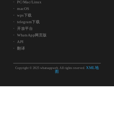
PC/Mac/Linux
macOS
wps下载
telegram下载
开放平台
WhatsApp网页版
API
翻译
XML地
Copyright © 2025 whatsappweb. All rights reserved.
图