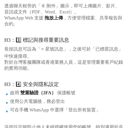
透過聊天框旁的「📎 附件」圖示，即可上傳圖片、影片、
音訊或文件（PDF、Word、Excel）。
WhatsApp Web 支援
拖放上傳
，方便管理檔案、共享報告與
合約。
H3：3️⃣ 標記與搜尋重要訊息
長按訊息可設為「⭐ 星號訊息」，之後可於「已標星訊息」
中快速搜尋。
對於台灣客服團隊或香港業務人員，這是管理重要客戶紀錄
的實用功能。
H3：4️⃣ 安全與隱私設定
啟用
雙重驗證（2FA）
保護帳號
使用公共電腦後，務必登出
可在手機 WhatsApp 中選擇「登出所有裝置」
這些設定能防止他人未經授權使用您的帳號，特別適用於共