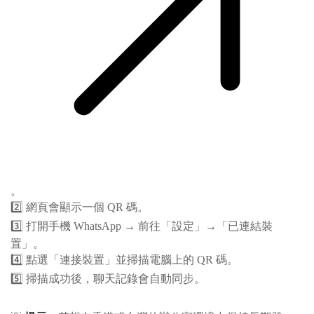
。
2️⃣ 網頁會顯示一個 QR 碼。
3️⃣ 打開手機 WhatsApp → 前往「設定」→「已連結裝
置」。
4️⃣ 點選「連接裝置」並掃描電腦上的 QR 碼。
5️⃣ 掃描成功後，聊天記錄會自動同步。