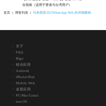
合指南（适用于香港与台湾用户）
首页
博客列表
马来西亚2025WhatsApp Web 的详细教程
关于
FAQ
Blgo
移动应用
Android
iPhone/iPad
Mobile Web
桌面应用
PC/Mac/Linux
macOS