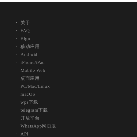
关于
FAQ
Blgo
移动应用
Android
iPhone/iPad
Mobile Web
桌面应用
PC/Mac/Linux
macOS
wps下载
telegram下载
开放平台
WhatsApp网页版
API