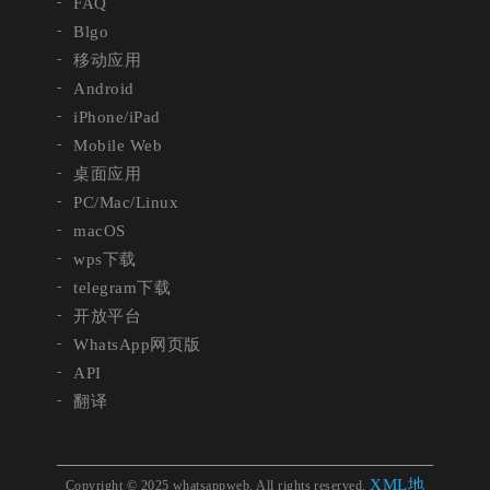
FAQ
Blgo
移动应用
Android
iPhone/iPad
Mobile Web
桌面应用
PC/Mac/Linux
macOS
wps下载
telegram下载
开放平台
WhatsApp网页版
API
翻译
XML地
Copyright © 2025 whatsappweb. All rights reserved.