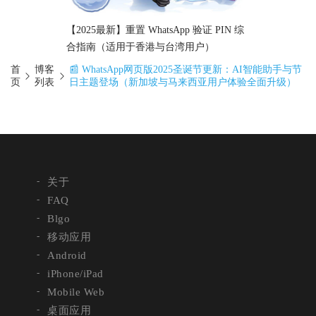
【2025最新】重置 WhatsApp 验证 PIN 综
合指南（适用于香港与台湾用户）
首
博客
📰 WhatsApp网页版2025圣诞节更新：AI智能助手与节
页
列表
日主题登场（新加坡与马来西亚用户体验全面升级）
关于
FAQ
Blgo
移动应用
Android
iPhone/iPad
Mobile Web
桌面应用