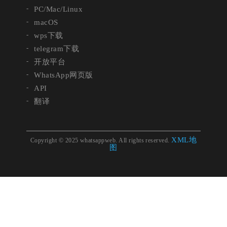
PC/Mac/Linux
macOS
wps下载
telegram下载
开放平台
WhatsApp网页版
API
翻译
XML地
Copyright © 2025 whatsappweb. All rights reserved.
图