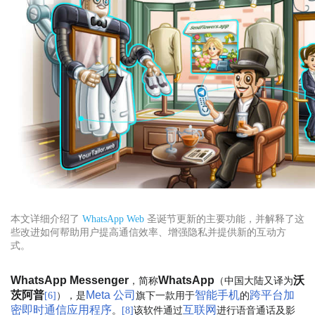
本文详细介绍了
WhatsApp Web
圣诞节更新的主要功能，并解释了这
些改进如何帮助用户提高通信效率、增强隐私并提供新的互动方
式。
WhatsApp Messenger
WhatsApp
沃
，简称
（中国大陆又译为
茨阿普
Meta 公司
智能手机
跨平台
加
），是
旗下一款用于
的
[
6
]
密
即时通信
应用程序
互联网
。
该软件通过
进行语音通话及影
[
8
]