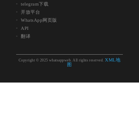
telegram下载
开放平台
WhatsApp网页版
API
翻译
XML地
Copyright © 2025 whatsappweb. All rights reserved.
图