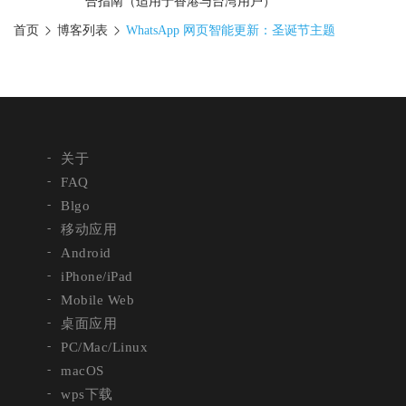
合指南（适用于香港与台湾用户）
首页
博客列表
WhatsApp 网页智能更新：圣诞节主题
关于
FAQ
Blgo
移动应用
Android
iPhone/iPad
Mobile Web
桌面应用
PC/Mac/Linux
macOS
wps下载