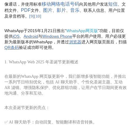
移动网络
电话号码
短信
像通话，并使用标准
向其他用户发送
、文
PDF
图片
影片
音乐
档文件、
文件、
、
、
、联系人信息、用户位置
及录音档等。
[
9
]
[
10
]
WhatsApp于2015年1月21日推出“
WhatsApp网页版
”功能，目前仅
提供
iOS
、
Android
与
Windows Phone
平台的用户使用。用户必须更
新为最新版本的WhatsApp，并透过
浏览器
进入网页版页面后，扫描
QR条码
验证成功即可使用。
1. WhatsApp Web 2025 年圣诞节更新概述
在最新的WhatsApp 网页版
更新中，我们新增多项智能功能，并推出
一系列节日特别优化，包括 AI 聊天助手、个性化圣诞主题、互动
AR 滤镜、增强隐私保护、优化群组功能，让用户在节日期间更有效
地沟通、分享和互动。
本次圣诞节更新的亮点：
✅ AI 聊天助手：自动回复、智能翻译和语音转换。