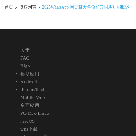
首页
博客列表
2025WhatsApp 网页聊天备份和云同步功能概述
关于
FAQ
Blgo
移动应用
Android
iPhone/iPad
Mobile Web
桌面应用
PC/Mac/Linux
macOS
wps下载