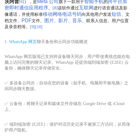
茨阿普
Meta 公司
智能手机
跨平台
加
），是
旗下一款用于
的
[
6
]
密
即时通信
应用程序
互联网
。
该软件通过
进行语音通话及影
[
8
]
移动网络
电话号码
短信
像通话，并使用标准
向其他用户发送
、文
PDF
图片
影片
音乐
档文件、
文件、
、
、
、联系人信息、用户位置
及录音档等。
[
9
]
[
10
]
1.
WhatsApp 网页
聊天备份和云同步功能概述
WhatsApp 网页版现已支持跨设备聊天同步，用户即使离线也能在电
脑上访问完整的聊天记录。WhatsApp 还提供端到端加密 (E2EE) 云
备份，确保聊天记录存储安全。
✅ 多设备云同步：自动在您的设备（如手机、电脑和平板电脑）之
间同步聊天数据。
✅ 云备份：将聊天记录和媒体文件存储在 Google Drive 或 iCloud
上。
✅ 端到端加密 (E2EE)：保护对话历史记录不被第三方访问，从而保
护用户隐私。