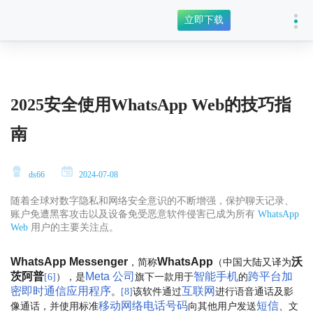
立即下载
2025安全使用WhatsApp Web​的技巧指
南
ds66
2024-07-08
随着全球对数字隐私和网络安全意识的不断增强，保护聊天记录、
账户免遭黑客攻击以及设备免受恶意软件侵害已成为所有
WhatsApp
Web
用户的主要关注点。
WhatsApp Messenger
WhatsApp
沃
，简称
（中国大陆又译为
茨阿普
Meta 公司
智能手机
跨平台
加
），是
旗下一款用于
的
[
6
]
密
即时通信
应用程序
互联网
。
该软件通过
进行语音通话及影
[
8
]
移动网络
电话号码
短信
像通话，并使用标准
向其他用户发送
、文