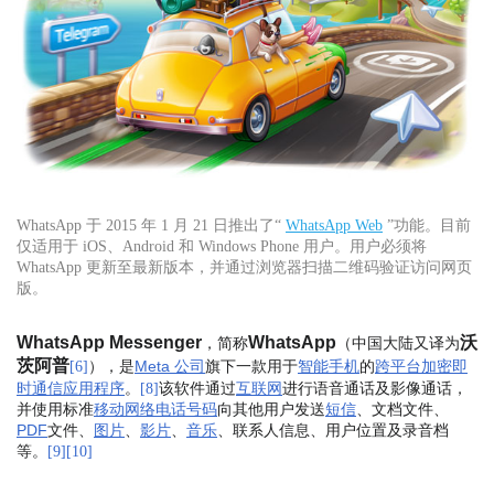
WhatsApp 于 2015 年 1 月 21 日推出了“
WhatsApp Web
”功能。目前
仅适用于 iOS、Android 和 Windows Phone 用户。用户必须将
WhatsApp 更新至最新版本，并通过浏览器扫描二维码验证访问网页
版。
WhatsApp Messenger
WhatsApp
沃
，简称
（中国大陆又译为
茨阿普
），是
Meta 公司
旗下一款用于
智能手机
的
跨平台
加密
即
[
6
]
时通信
应用程序
。
该软件通过
互联网
进行语音通话及影像通话，
[
8
]
并使用标准
移动网络
电话号码
向其他用户发送
短信
、文档文件、
PDF
文件、
图片
、
影片
、
音乐
、联系人信息、用户位置及录音档
等。
[
9
]
[
10
]