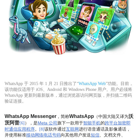
WhatsApp 于 2015 年 1 月 21 日推出了“
WhatsApp Web
”功能。目前，
该功能仅适用于 iOS、Android 和 Windows Phone 用户。用户必须将
WhatsApp 更新到最新版本，通过浏览器访问网页版，并扫描二维码
验证连接。
WhatsApp Messenger
WhatsApp
沃
，简称
（中国大陆又译为
茨阿普
），是
Meta 公司
旗下一款用于
智能手机
的
跨平台
加密
即
[
6
]
时通信
应用程序
。
该软件通过
互联网
进行语音通话及影像通话，
[
8
]
并使用标准
移动网络
电话号码
向其他用户发送
短信
、文档文件、