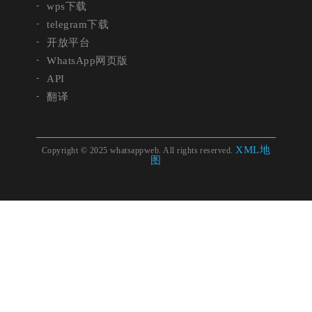
wps下载
telegram下载
开放平台
WhatsApp网页版
API
翻译
XML地
Copyright © 2025 whatsappweb. All rights reserved.
图