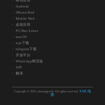
移动应用
Android
iPhone/iPad
Mobile Web
桌面应用
PC/Mac/Linux
macOS
wps下载
telegram下载
开放平台
WhatsApp网页版
API
翻译
XML地
Copyright © 2025 whatsappweb. All rights reserved.
图