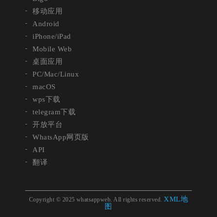
移动应用
Android
iPhone/iPad
Mobile Web
桌面应用
PC/Mac/Linux
macOS
wps下载
telegram下载
开放平台
WhatsApp网页版
API
翻译
XML地
Copyright © 2025 whatsappweb. All rights reserved.
图