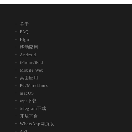
关于
FAQ
Blgo
移动应用
Android
iPhone/iPad
Mobile Web
桌面应用
PC/Mac/Linux
macOS
wps下载
telegram下载
开放平台
WhatsApp网页版
API