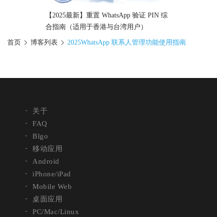
【2025最新】重置 WhatsApp 验证 PIN 综
合指南（适用于香港与台湾用户）
首页
博客列表
2025WhatsApp 联系人管理功能使用指南
关于
FAQ
Blgo
移动应用
Android
iPhone/iPad
Mobile Web
桌面应用
PC/Mac/Linux