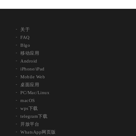
关于
FAQ
Blgo
移动应用
Android
iPhone/iPad
Mobile Web
桌面应用
PC/Mac/Linux
macOS
wps下载
telegram下载
开放平台
WhatsApp网页版