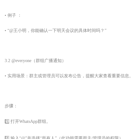
• 例子 ：
• “@王小明，你能确认一下明天会议的具体时间吗？”
3.2 @everyone（群组广播通知）
• 实用场景：群主或管理员可以发布公告，提醒大家查看重要信息。
步骤：
1️⃣ 打开
WhatsApp
群组。
2️⃣ 输入“@”并选择“所有人”（此功能需要群主/管理员的权限）。