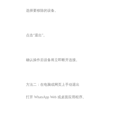
选择要移除的设备。
点击“退出”。
确认操作后设备将立即断开连接。
方法二：在电脑或网页上手动退出
打开 WhatsApp Web 或桌面应用程序。