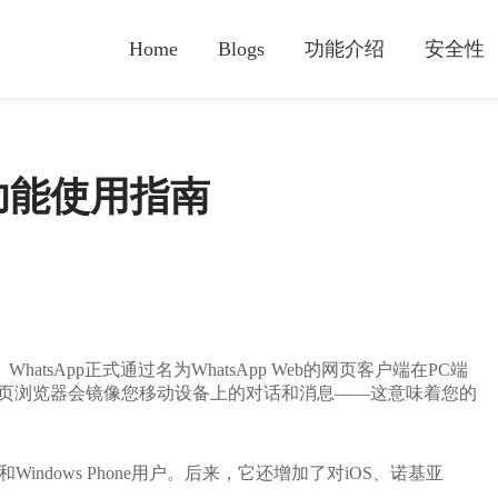
Home
Blogs
功能介绍
安全性
备功能使用指南
 WhatsApp正式通过名为WhatsApp Web的网页客户端在PC端
网页浏览器会镜像您移动设备上的对话和消息——这意味着您的
Windows Phone用户。后来，它还增加了对iOS、诺基亚