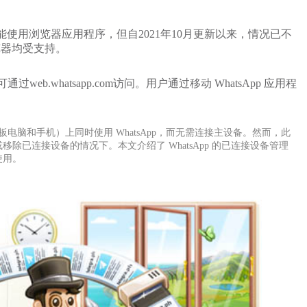
才能使用浏览器应用程序，但自2021年10月更新以来，情况已不
面浏览器均受支持。
web.whatsapp.com访问。用户通过移动 WhatsApp 应用程
平板电脑和手机）上同时使用 WhatsApp，而无需连接主设备。然而，此
已连接设备的情况下。本文介绍了 WhatsApp 的已连接设备管理
使用。