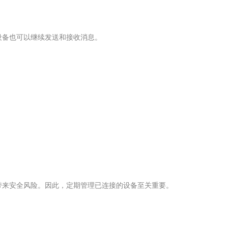
设备也可以继续发送和接收消息。
带来安全风险。因此，定期管理已连接的设备至关重要。