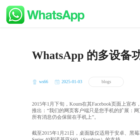
WhatsApp 的多设
ws66
2025-01-03
blogs
2015年1月下旬，Koum在其Facebook页面上宣布，
推出：“我们的网页客户端只是您手机的扩展：
所有消息仍会保留在手机上”。
截至2015年1月21日，桌面版仅适用于安卓、黑莓和
Series 40和诺基亚S60（Symbian）的支持。