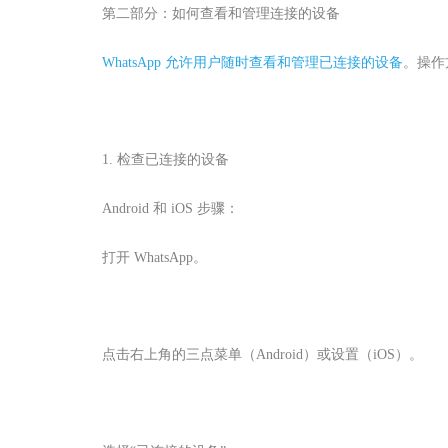
第二部分：如何查看和管理连接的设备
WhatsApp 允许用户随时查看和管理已连接的设备
。操作
1. 检查已连接的设备
Android 和 iOS 步骤：
打开 WhatsApp。
点击右上角的三点菜单（Android）或设置（iOS）。