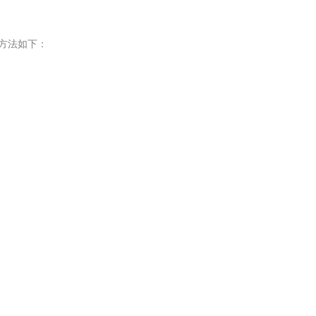
方法如下：