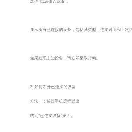
选择“已连接的设备”。
显示所有已连接的设备，包括其类型、连接时间和上次
如果发现未知设备，请立即采取行动。
2. 如何断开已连接的设备
方法一：通过手机远程退出
转到“已连接设备”页面。